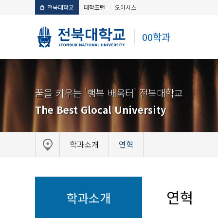
전북대학교
대학포털
오아시스
00학과
꿈을 키우는 '행복 배움터' 전북대학교
The Best Glocal University
학과소개
연혁
연혁
학과소개