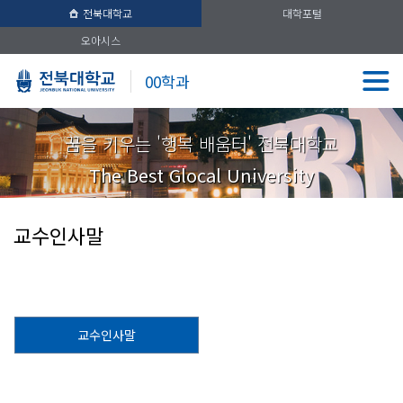
전북대학교
대학포털
오아시스
00학과
꿈을 키우는 '행복 배움터' 전북대학교
The Best Glocal University
교수인사말
교수인사말