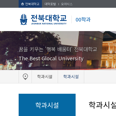
전북대학교
대학포털
오아시스
00학과
꿈을 키우는 '행복 배움터' 전북대학교
The Best Glocal University
학과시설
학과시설
학과시
학과시설