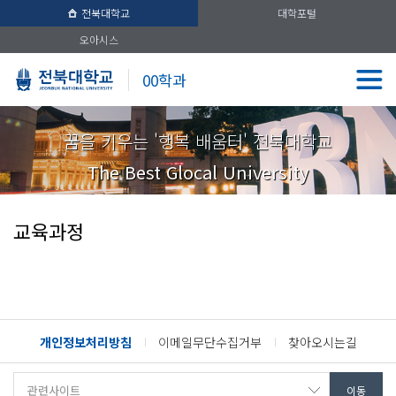
전북대학교
대학포털
오아시스
00학과
꿈을 키우는 '행복 배움터' 전북대학교
The Best Glocal University
교육과정
개인정보처리방침
이메일무단수집거부
찾아오시는길